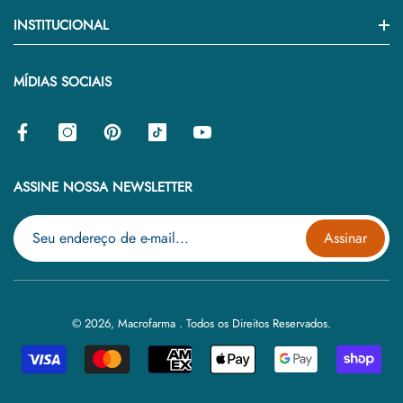
Atendimento
INSTITUCIONAL
Saúde & Bem-Estar
Como Comprar
Suplemento & Vitamina
Quem Somos
MÍDIAS SOCIAIS
Frete & Prazo
Beleza & Cuidado Pessoal
Política Privacidade
Troca & Devolução
Blog
Termos & Condições De Uso
Contato
ASSINE NOSSA NEWSLETTER
Assinar
© 2026,
Macrofarma
.
Todos os Direitos Reservados.