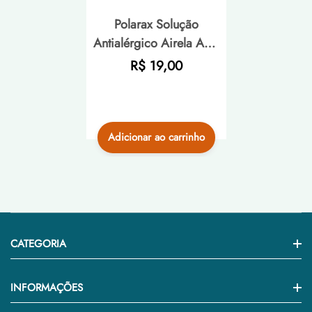
Polarax Solução
Antialérgico Airela Anti-
histamínico - 100ml
Preço
R$ 19,00
normal
Adicionar ao carrinho
CATEGORIA
Home
INFORMAÇÕES
Medicamento