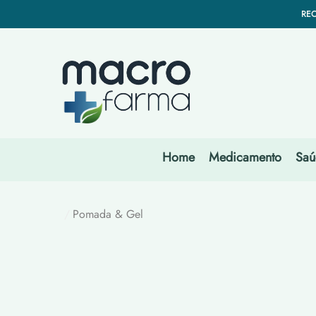
REC
ar
ar
TEMOS OS MEL
REC
TEMOS OS MEL
Home
Medicamento
Saú
Pomada & Gel