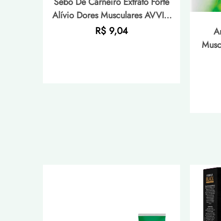
Sebo De Carneiro Extrato Forte
Alívio Dores Musculares AVVIO
Bem-estar - 220g
Preço
R$ 9,04
A
normal
Musc