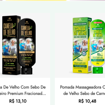
la De Velho Com Sebo De
Pomada Massageadora C
eiro Premium Fracionado
de Velho Sebo de Carn
o Dores Musculares AVVIO
Copaíba Unha de Gato Me
Preço
Preço
R$ 13,10
R$ 10,48