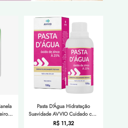
anela
Pasta D'Água Hidratação
eiro
Suavidade AVVIO Cuidado com
ntol -
a Pele - 100g
Preço
R$ 11,32