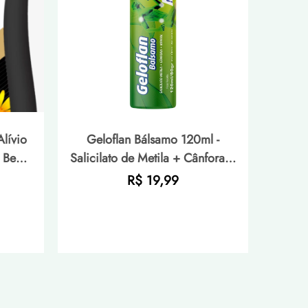
Alívio
Geloflan Bálsamo 120ml -
 Bem-
Salicilato de Metila + Cânfora +
Mentol para Alívio Rápido de
Preço
R$ 19,99
Dores
normal