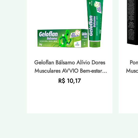
Geloflan Bálsamo Alívio Dores
Pom
Musculares AVVIO Bem-estar -
Musc
20g
Preço
R$ 10,17
normal