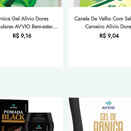
rnica Gel Alívio Dores
Canela De Velho Com Se
ulares AVVIO Bem-estar -
Carneiro Alívio Dore
220g
Musculares AVVIO Bem-es
Preço
Preço
R$ 9,16
R$ 9,04
200g
normal
normal