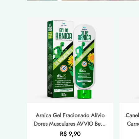
Arnica Gel Fracionado Alívio
Cane
Dores Musculares AVVIO Bem-
Carn
estar - 150g
Alívi
Preço
R$ 9,90