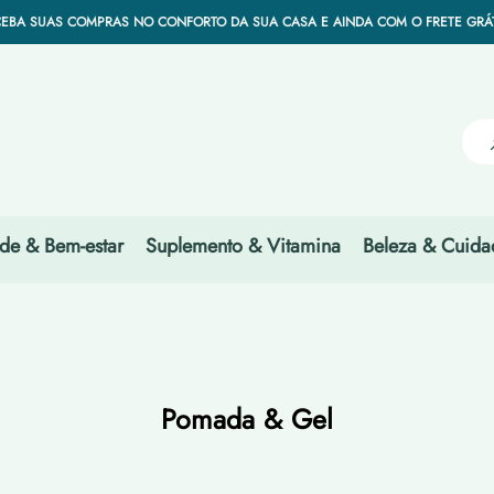
SEJA MUITO BEMVINDO À NOSSA LOJA. AQUI, SUA SAÚDE É O QUE MAIS IMPORT
Have Questions?
EBA SUAS COMPRAS NO CONFORTO DA SUA CASA E AINDA COM O FRETE GRÁ
HORES PREÇOS DO BRASIL PORQUE CONQUISTAMOS A CONFIANÇA DOS MELHO
SEJA MUITO BEMVINDO À NOSSA LOJA. AQUI, SUA SAÚDE É O QUE MAIS IMPORT
EBA SUAS COMPRAS NO CONFORTO DA SUA CASA E AINDA COM O FRETE GRÁ
HORES PREÇOS DO BRASIL PORQUE CONQUISTAMOS A CONFIANÇA DOS MELHO
de & Bem-estar
Suplemento & Vitamina
Beleza & Cuida
Pomada & Gel