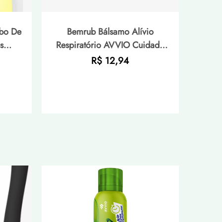
bo De
Bemrub Bálsamo Alívio
s
Respiratório AVVIO Cuidado
tar -
Infantil - 30g
Preço
R$ 12,94
normal