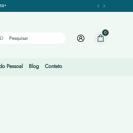
A
TIS*
RES PARCEIROS
A
TIS*
RES PARCEIROS
0
0
itens
do Pessoal
Blog
Contato