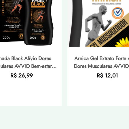
ada Black Alívio Dores
Arnica Gel Extrato Forte 
ulares AVVIO Bem-estar -
Dores Musculares AVVIO
200g
estar - 200g
Preço
Preço
R$ 26,99
R$ 12,01
normal
normal