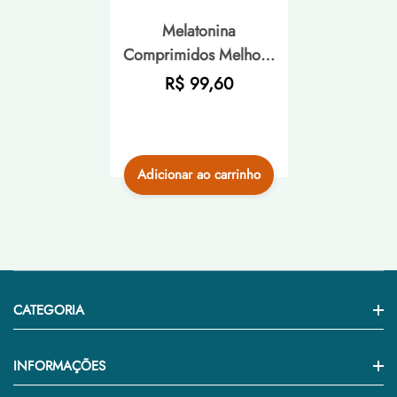
Melatonina
Comprimidos Melhora
do Sono Airela Sono
Preço
R$ 99,60
Natural - 120
normal
Comprimidos
Adicionar ao carrinho
CATEGORIA
Home
INFORMAÇÕES
Medicamento