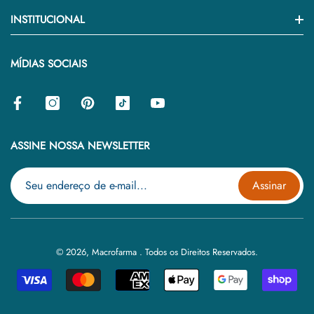
Atendimento
INSTITUCIONAL
Saúde & Bem-Estar
Como Comprar
Suplemento & Vitamina
Quem Somos
MÍDIAS SOCIAIS
Frete & Prazo
Beleza & Cuidado Pessoal
Política Privacidade
Troca & Devolução
Blog
Termos & Condições De Uso
Contato
ASSINE NOSSA NEWSLETTER
Assinar
© 2026,
Macrofarma
.
Todos os Direitos Reservados.