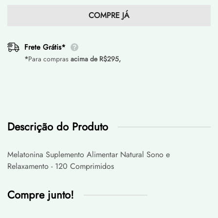
COMPRE JÁ
Frete Grátis*
*
Para compras
acima de R$295,
Descrição do Produto
Melatonina Suplemento Alimentar Natural Sono e
Frete Grátis*
Relaxamento - 120 Comprimidos
Realizamos entregas para qualquer endereço no Brasil.
Compre junto!
Observe que alguns produtos possuem restrições de