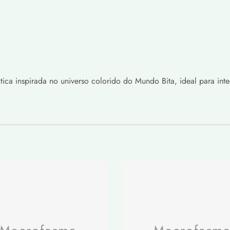
Frete Grátis*
dereço no Brasil.
a inspirada no universo colorido do Mundo Bita, ideal para integr
restrições de envio.
 datas estimadas de envio e entrega, conforme a disponibilidade d
nada, as estimativas podem ser exibidas na página de cotações.
os é calculado com base no peso, que está disponível na página de
ortadoras, todos os pesos serão arredondados para o próximo grama i