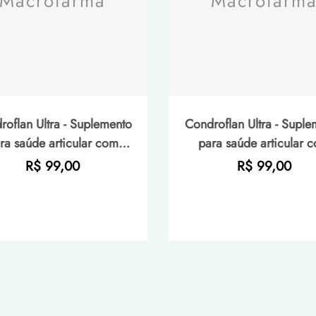
Macrofarma
Macrofarm
roflan Ultra - Suplemento
Condroflan Ultra - Suple
ra saúde articular com
para saúde articular 
eno tipo II + magnésio +
colágeno tipo II + magn
Preço
Preço
R$ 99,00
R$ 99,00
itamina D - 30 cápsula
vitamina D - 60 cápsu
normal
normal