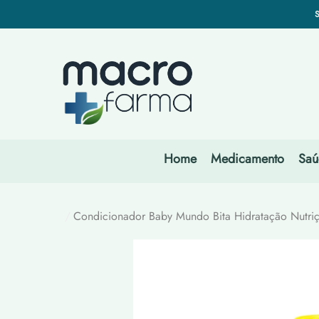
TEMOS OS MEL
ar
ar
REC
TEMOS OS MEL
REC
TEMOS OS MEL
Home
Medicamento
Saú
Condicionador Baby Mundo Bita Hidratação Nutriç