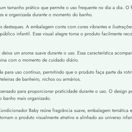
tamanho prático que permite o uso frequente no dia a dia. O fra
ples e organizada durante o momento do banho.
es destaques. A embalagem conta com cores vibrantes e ilustraçõe
público infantil. Esse visual alegre torna o produto facilmente r
 deixa um aroma suave durante o uso. Essa característica acompa
mbina com o momento de cuidado diário.
 para uso contínuo, permitindo que o produto faça parte da ro
leiras de banheiro, nichos ou armários.
ensado para proporcionar praticidade durante o uso. O design p
o banho mais organizado.
Condicionador Baby reúne fragrância suave, embalagem temática e 
ornam o produto visualmente atrativo e alinhado ao universo infant