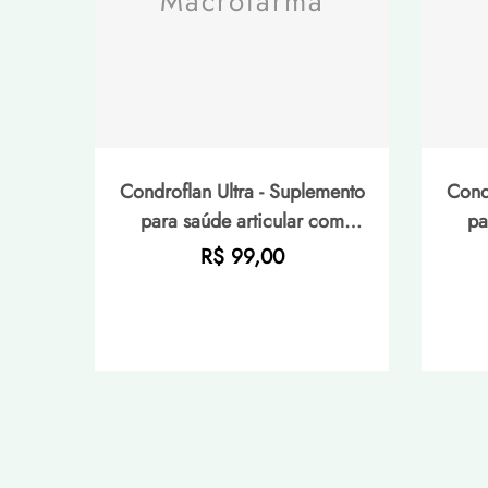
Macrofarma
Condroflan Ultra - Suplemento
Cond
para saúde articular com
pa
colágeno tipo II + magnésio +
colág
Preço
R$ 99,00
vitamina D - 90 cápsulas
v
normal