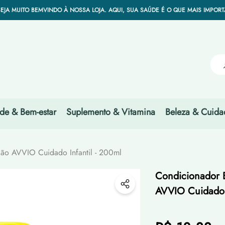
HORES PREÇOS DO BRASIL PORQUE CONQUISTAMOS A CONFIANÇA DOS MELHO
Have Questions?
SEJA MUITO BEMVINDO À NOSSA LOJA. AQUI, SUA SAÚDE É O QUE MAIS IMPORT
EBA SUAS COMPRAS NO CONFORTO DA SUA CASA E AINDA COM O FRETE GRÁ
HORES PREÇOS DO BRASIL PORQUE CONQUISTAMOS A CONFIANÇA DOS MELHO
SEJA MUITO BEMVINDO À NOSSA LOJA. AQUI, SUA SAÚDE É O QUE MAIS IMPORT
EBA SUAS COMPRAS NO CONFORTO DA SUA CASA E AINDA COM O FRETE GRÁ
HORES PREÇOS DO BRASIL PORQUE CONQUISTAMOS A CONFIANÇA DOS MELHO
de & Bem-estar
Suplemento & Vitamina
Beleza & Cuida
ão AVVIO Cuidado Infantil - 200ml
Condicionador 
AVVIO Cuidado I