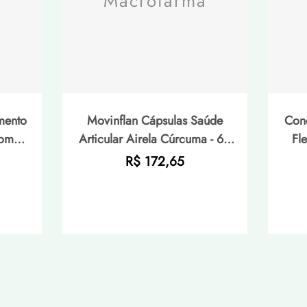
a
Macrofarma
mento
Movinflan Cápsulas Saúde
Cond
com
Articular Airela Cúrcuma - 60
Fle
ésio +
Cápsulas
C
Preço
R$ 172,65
las
normal