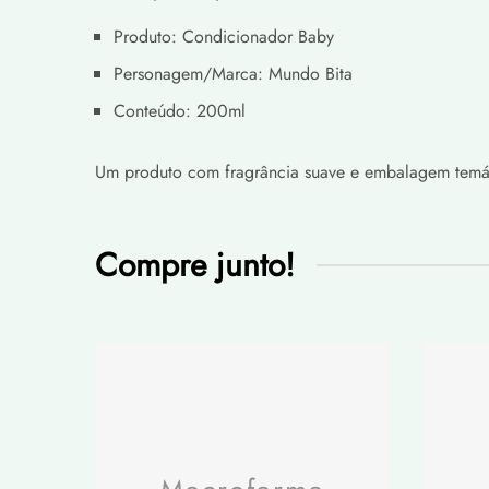
Produto: Condicionador Baby
Personagem/Marca: Mundo Bita
Conteúdo: 200ml
Realizamos entregas para qualquer en
Um produto com fragrância suave e embalagem temátic
Observe que alguns produtos possuem 
Ao fazer seu pedido, informaremos as
Compre junto!
escolhidas.
Dependendo da transportadora selecio
Além disso, o frete de muitos produt
Para refletir as políticas das transp