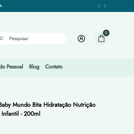
RES PARCEIROS
A
TIS*
RES PARCEIROS
A
TIS*
0
RES PARCEIROS
0
itens
do Pessoal
Blog
Contato
Baby Mundo Bita Hidratação Nutrição
nfantil - 200ml